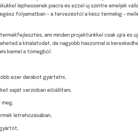
kükkel léphessenek piacra és ezzel új szintre emeljék váll
 egész folyamatban – a tervezéstől a kész termékig – melle
ermékfejlesztés, ami minden projektünkkel csak újra és újr
eheted a kínálatodat, de nagyobb haszonnal is kereskedhe
mi kiemel a tömegből.
több ezer darabot gyártatni,
et saját verzióban előállítani,
t meg,
ermék létrehozásában,
gyártót,