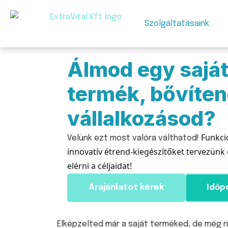
Szolgáltatásaink
Álmod egy sajá
termék, bővíten
vállalkozásod?
Funkci
Velünk ezt most valóra válthatod!
innovatív étrend-kiegészítőket tervezünk
elérni a céljaidat!
Árajánlatot kérek
Időp
Elképzelted már a saját terméked, de még n