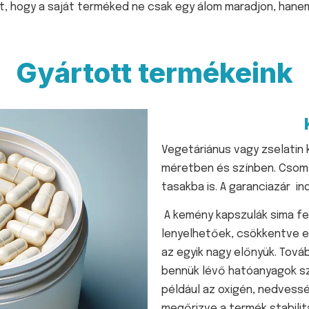
tt, hogy a saját terméked ne csak egy álom maradjon, hane
Gyártott termékeink
Vegetáriánus vagy zselatin
méretben és színben.
Csoma
tasakba is. A garanciazár in
A kemény kapszulák sima fe
lenyelhetőek, csökkentve e
az egyik nagy előnyük. Tová
bennük lévő hatóanyagok sz
például az oxigén, nedvessé
megőrizve a termék stabilit