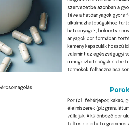
szervezetbe azonban a gyo
téve a hatóanyagok gyors f
alkalmazhatóságukhoz tarto
hatóanyagok, beleértve növé
anyagok por formában törté
kemény kapszulák hosszú ide
valamint az egészségügyi 
a megbízhatóságuk és bizto
termékek felhasználása sor
Porok
Por (pl.: fehérjepor, kaka
élelmiszerek (pl.: granulát
vállaljuk. A k
ülönböző por al
töltése elérhető grammos va