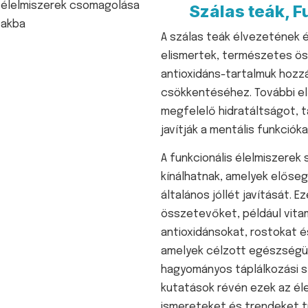
Szálas teák, F
A szálas teák élvezetének 
elismertek, természetes ö
antioxidáns-tartalmuk hozz
csökkentéséhez. További el
megfelelő hidratáltságot, 
javítják a mentális funkciók
A funkcionális élelmiszerek
kínálhatnak, amelyek előse
általános jóllét javítását. 
összetevőket, például vitam
antioxidánsokat, rostokat 
amelyek célzott egészségüg
hagyományos táplálkozási s
kutatások révén ezek az él
ismereteket és trendeket t