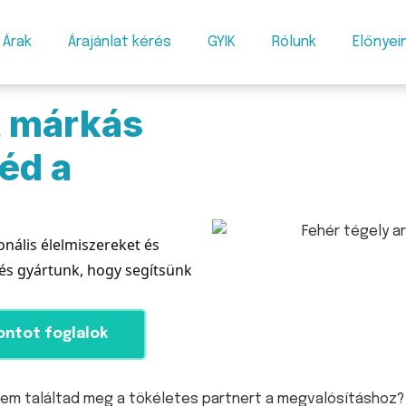
Árak
Árajánlat kérés
GYIK
Rólunk
Előnyei
t márkás
éd a
onális élelmiszereket és
 és gyártunk,
hogy segítsünk
ontot foglalok
em találtad meg a tökéletes partnert a megvalósításhoz? 