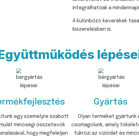
integrálhatóak a mindennap
A k
ülönböző keverékek tasa
kiszerelésben is.
Együttműködés lépése
ermékfejlesztés
Gyártás
akítunk egy személyre szabott
Olyan terméket gyártunk 
mulát minőségi összetevők
csomagolunk, amely tökéle
inálásával, hogy megfeleljen
tükrözi az víziódat és minő