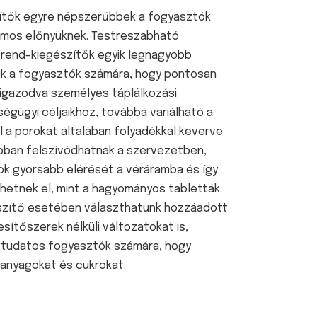
zítők egyre népszerűbbek a fogyasztók
mos előnyüknek. Testreszabható
trend-kiegészítők egyik legnagyobb
ik a fogyasztók számára, hogy pontosan
 igazodva személyes táplálkozási
gügyi céljaikhoz, továbbá variálható a
l a porokat általában folyadékkal keverve
abban felszívódhatnak a szervezetben,
k gyorsabb elérését a véráramba és így
rhetnek el, mint a hagyományos tabletták.
észítő esetében választhatunk hozzáadott
ítőszerek nélküli változatokat is,
tudatos fogyasztók számára, hogy
kanyagokat és cukrokat.