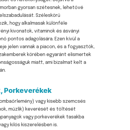
morban gyorsan szétesnek, lehetővé
elszabadulását. Széleskörű
zik, hogy alkalmasak különféle
nyi kivonatok, vitaminok és ásványi
nő pontos adagolására. Ezen kívül a
je jelen vannak a piacon, és a fogyasztók,
szakemberek körében egyaránt elismertek
nságosságuk miatt, ami bizalmat kelt a
án.
, Porkeverékek
ó, gombaőrlemény) vagy kisebb szemcsés
umok, műzlik) keverését és töltését
apanyagok vagy porkeverékek tasakba
gy kilós kiszerelésben is.