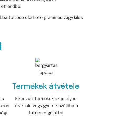
i étrendbe.
kba töltése elérhető grammos vagy kilós
i
Termékek átvétele
és
Elkészült termékek személyes
tesen
átvétele vagy gyors kiszállítása
ségi
futárszolgálattal