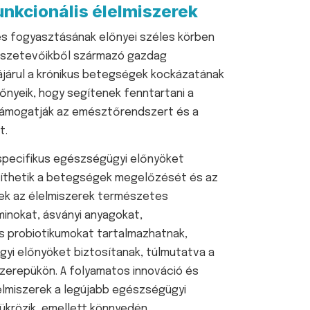
unkcionális élelmiszerek
és fogyasztásának előnyei széles körben
sszetevőikből származó gazdag
ájárul a krónikus betegségek kockázatának
őnyeik, hogy segítenek fenntartani a
támogatják az emésztőrendszert és a
at.
 specifikus egészségügyi előnyöket
gíthetik a betegségek megelőzését és az
Ezek az élelmiszerek természetes
inokat, ásványi anyagokat,
és probiotikumokat tartalmazhatnak,
yi előnyöket biztosítanak, túlmutatva a
zerepükön. A folyamatos innováció és
elmiszerek a legújabb egészségügyi
ükrözik, emellett könnyedén