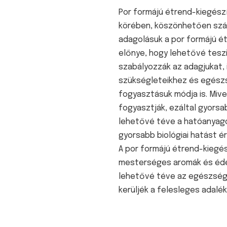
Por formájú étrend-kiegés
körében, köszönhetően szá
adagolásuk a por formájú é
előnye, hogy lehetővé tesz
szabályozzák az adagjukat,
szükségleteikhez és egészsé
fogyasztásuk módja is. Mive
fogyasztják, ezáltal gyors
lehetővé téve a hatóanyago
gyorsabb biológiai hatást é
A por formájú étrend-kieg
mesterséges aromák és édes
lehetővé téve az egészség
kerüljék a felesleges adalé