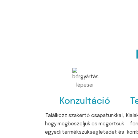
Konzultáció
T
Találkozz szakértő csapatunkkal,
Kial
hogy megbeszéljük és megértsük
for
egyedi termékszükségletedet és
komb