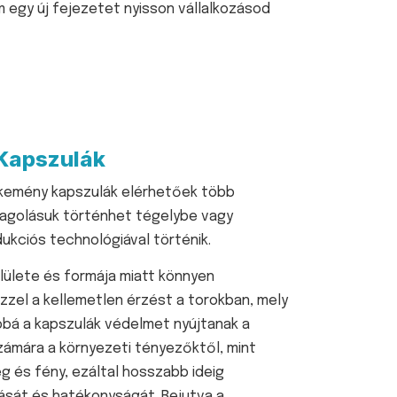
m egy új fejezetet nyisson vállalkozásod
Kapszulák
 kemény kapszulák elérhetőek több
golásuk történhet tégelybe vagy
dukciós technológiával történik.
lülete és formája miatt könnyen
zzel a kellemetlen érzést a torokban, mely
bbá a kapszulák védelmet nyújtanak a
ámára a környezeti tényezőktől, mint
g és fény, ezáltal hosszabb ideig
ását és hatékonyságát. Bejutva a